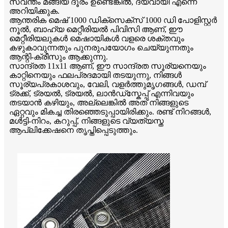
സ്വന്തം മങ്ങിയ ദൂരം ഉണ്ടെങ്കിൽ, ദയവായി എന്നെ
അറിയിക്കുക.
ആന്തരിക മെഷ് 1000 ഡിക്സെക്സ് 1000 ഡി പോളിസ്റ്റർ
നൂൽ, ബാഹ്യ മെറ്റീരിയൽ പിവിസി ആണ്, ഈ
മെറ്റീരിയലുകൾ മെഷായികൾ വളരെ ശക്തവും
കഴുകാവുന്നതും പുനരുപയോഗം ചെയ്യുന്നതും
ആന്റി-ക്രീസും ആക്കുന്നു.
സാന്ദ്രത 11x11 ആണ്, ഈ സാന്ദ്രത സൂര്യനെയും
കാറ്റിനെയും ഫലപ്രദമായി തടയുന്നു, നിങ്ങൾ
സൂര്യപ്രകാശവും, വേലി, വളർത്തുമൃഗങ്ങൾ, ഡമ്പ്
ട്രക്ക്, ട്രയൽ, ട്രയൽ, ലാൻഡ്സ്കേപ്പ് എന്നിവയും
തടയാൻ കഴിയും, അല്ലെങ്കിൽ അത് നിങ്ങളുടെ
ഏറ്റവും മികച്ച തിരഞ്ഞെടുപ്പായിരിക്കും. രണ്ട് നിറങ്ങൾ,
മൾട്ടി-നിറം, കറുപ്പ്, നിങ്ങളുടെ വ്യത്യസ്ത
ആപ്ലിക്കേഷനെ തൃപ്തിപ്പെടുത്തും.