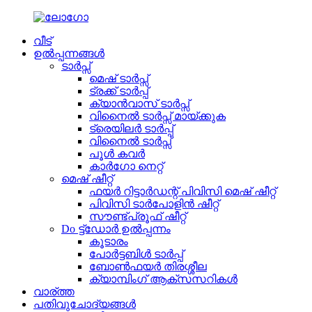
വീട്
ഉൽപ്പന്നങ്ങൾ
ടാർപ്സ്
മെഷ് ടാർപ്സ്
ട്രക്ക് ടാർപ്പ്
ക്യാൻവാസ് ടാർപ്സ്
വിനൈൽ ടാർപ്സ് മായ്ക്കുക
ട്രെയിലർ ടാർപ്പ്
വിനൈൽ ടാർപ്സ്
പൂൾ കവർ
കാർഗോ നെറ്റ്
മെഷ് ഷീറ്റ്
ഫയർ റിട്ടാർഡന്റ് പിവിസി മെഷ് ഷീറ്റ്
പിവിസി ടാർപോളിൻ ഷീറ്റ്
സൗണ്ട്പ്രൂഫ് ഷീറ്റ്
Do ട്ട്ഡോർ ഉൽപ്പന്നം
കൂടാരം
പോർട്ടബിൾ ടാർപ്പ്
ബോൺഫയർ തിരശ്ശീല
ക്യാമ്പിംഗ് ആക്സസറികൾ
വാര്ത്ത
പതിവുചോദ്യങ്ങൾ