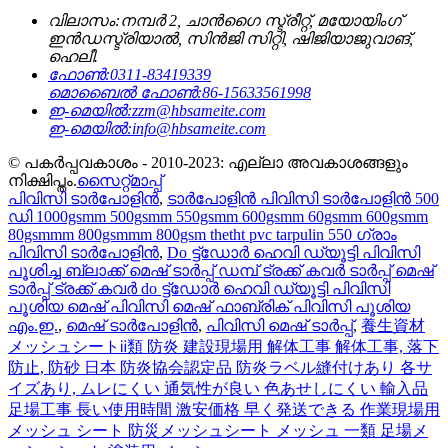
വിലാസം:
നമ്പർ 2, ചാൻഗൈ സ്ട്രീറ്റ്, മയോയിംഗ്
ഇൻഡസ്ട്രിയാൽ, സിൻജി സിറ്റി, ഷിജിയാജുവാങ്,
ഹെലീ.
ഫോൺ:
0311-83419339
മൊബൈൽ ഫോൺ:
86-15633561998
ഇ-മെയിൽ:
zzm@hbsameite.com
ഇ-മെയിൽ:
info@hbsameite.com
© പകർപ്പവകാശം - 2010-2023: എല്ലാ അവകാശങ്ങളും
നിക്ഷിപ്തം.
സൈറ്റ്മാപ്പ്
പിവിസി ടാർപോളിൻ
,
ടാർപോളിൻ പിവിസി ടാർപോളിൻ 500
ഡി 1000gsmm 500gsmm 550gsmm 600gsmm 60gsmm 600gsmm
80gsmmm 800gsmmm 800gsm thetht pvc tarpulin 550 ഗ്രാം
പിവിസി ടാർപോളിൻ
,
Do ട്ട്ഡോർ ഹെവി ഡ്യൂട്ടി പിവിസി
പൂശിച്ച ബ്ലാക്ക് മെഷ് ടാർപ്പ് ഡമ്പ് ട്രക്ക് കവർ ടാർപ്പ് മെഷ്
ടാർപ്പ് ട്രക്ക് കവർ do ട്ട്ഡോർ ഹെവി ഡ്യൂട്ടി പിവിസി
പൂശിയ മെഷ് പിവിസി മെഷ് ഫാബ്രിക് പിവിസി പൂശിയ
എം.ഇ.
,
മെഷ് ടാർപോളിൻ
,
പിവിസി മെഷ് ടാർപ്പ്
,
養生資材
メッシュシートⅱ類 防炎 建設現場用 解体工事 解体工事, 落下
防止, 防砂 日本 防炎協会認定品 防炎ラベル縫付けあり 各サ
イズあり, ムレにくい 通気性が良い 色あせしにくい 輸入品
足場工事 長い使用時間 激安価格 早く発送できる 作業現場用
メッシュ シート 防災メッシュシート メッシュ 一類 足場メ