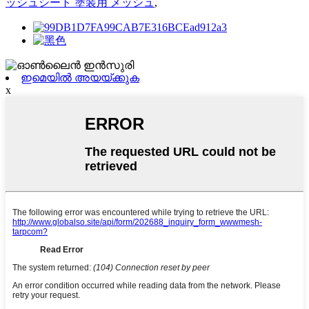
ッシュシート 塗装用 メッシュ
,
ഇമെയിൽ അയയ്ക്കുക
x