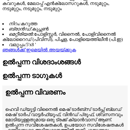
കവറുകൾ, മേലാപ്പ് എൻക്ലോസറുകൾ, നടുമുറ്റം,
നടുമുറ്റം, നടുമുറ്റം, നടുമുറ്റം
നിറം:
കറുത്ത
ബ്രാൻഡ്:
കുപ്സൺ
മെറ്റീരിയൽ:
പോളിസ്റ്റർ, വിനൈൽ, പോളിവിനൈൽ
ക്ലോറൈഡ് (പിവിസി), പിച്ചള, പോളിയെത്തിലീൻ (പി.ഇ)
വലുപ്പം:
5'x8 '
ഞങ്ങൾക്ക് ഇമെയിൽ അയയ്ക്കുക
ഉൽപ്പന്ന വിശദാംശങ്ങൾ
ഉൽപ്പന്ന ടാഗുകൾ
ഉൽപ്പന്ന വിവരണം
ഹെവി ഡ്യൂട്ടി വിനൈൽ മെഷ് ടാർബ്സ് ടാർപ്സ് ബ്ലഡ്
മെഷ് ടാർപ് വാട്ടർഫ്യൂഫ്, വിൻഡ് പ്രൂഫ്, ശ്വസനവും
മോടിയുള്ളതുമായ ഒരു ട്രക്ക് ക്യാൻവാസ് ആണ്.
ഉൽപ്പന്ന സവിശേഷതകൾ, ഉപയോഗ സവിശേഷതകൾ