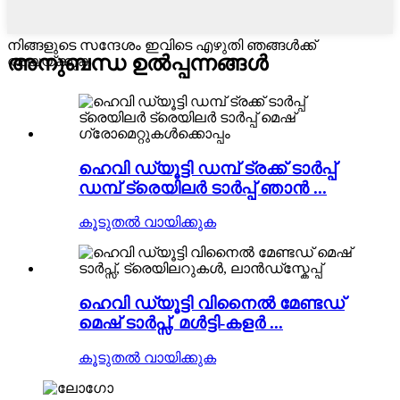
നിങ്ങളുടെ സന്ദേശം ഇവിടെ എഴുതി ഞങ്ങൾക്ക്
അനുബന്ധ ഉൽപ്പന്നങ്ങൾ
അയയ്ക്കുക
ഹെവി ഡ്യൂട്ടി ഡമ്പ് ട്രക്ക് ടാർപ്പ്
ഡമ്പ് ട്രെയിലർ ടാർപ്പ് ഞാൻ ...
കൂടുതൽ വായിക്കുക
ഹെവി ഡ്യൂട്ടി വിനൈൽ മേണ്ടഡ്
മെഷ് ടാർപ്സ്, മൾട്ടി-കളർ ...
കൂടുതൽ വായിക്കുക