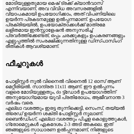
മോടിയുള്ളതുമായ മെഷ് ട്രക്ക് ക്യാൻവാസ്
എന്നിവയാണ്, അവ വിവിധ അവസരങ്ങളിൽ
വ്യാപകമായി ഉപയോഗിക്കാം, അത് വിപണിയിലെ
ഉയർന്ന പ്രകടനമുള്ള ഉൽപ്പന്നമാണ്. ഉപയോഗ
പ്രക്രിയയിൽ, ഉപയോക്താക്കൾക്ക് മാത്രമേ
ലളിതമായ ഇൻസ്റ്റാളേഷൻ അനുസരിച്ച്
പ്രവർത്തിക്കേണ്ടത്, ഒപ്പം ചരക്കുകളും ഉപകരണങ്ങളും
എളുപ്പത്തിൽ സംരക്ഷിക്കുന്നതിനുള്ള ഡിസ്പാസിംഗ്
രീതികൾ ആവശ്യമാണ്.
ഫീച്ചറുകൾ
പോളിസ്റ്റർ നൂൽ വിനൈൽ വിനൈൽ 12 ഓസ് ആണ്
മെറ്റീരിയൽ. സാന്ദ്രത 11x11 ആണ്. ഈ ഉൽപ്പന്നം
വളരെ മോടിയുള്ളതും, do ട്ട്ഡോർ ഉപയോഗത്തിന്
അനുയോഗ്യമായ യുവി പ്രതിരോധം, ആജീവനാന്ത 3
വർഷം വരെ.
എല്ലാ വശത്തും ഇരട്ട തുന്നിക്കെട്ടി, സെംസ്, തയ്യൽ
ത്രെഡ് ഉയർന്ന ശക്തി പോളിസ്റ്റർ നൂലാണ്.
ബൈൻഡിംഗ്, എല്ലാ വശത്തും പിച്ചള കൊളുത്തുകൾ,
ഗ്രോമെറ്റുകൾ ഏകദേശം 2-3 അടി അകലെ. ഇത്
ഞങ്ങളുടെ സാധാരണ ഉൽപ്പന്നമാണ്, നിങ്ങളുടെ